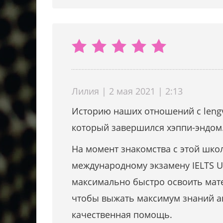
Лилия | 2 мая 2021 | 2:13
Историю наших отношений с lengv
который завершился хэппи-эндо
На момент знакомства с этой школ
международному экзамену IELTS UK
максимально быстро освоить мате
чтобы выжать максимум знаний ан
качественная помощь.