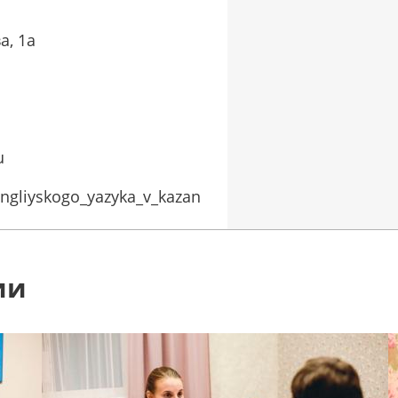
а, 1а
u
angliyskogo_yazyka_v_kazan
ии